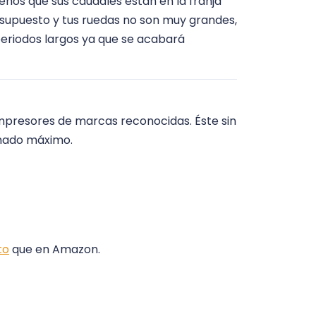
eños que sus caudales están en la franja
esupuesto y tus ruedas no son muy grandes,
 periodos largos ya que se acabará
ompresores de marcas reconocidas. Éste sin
chado máximo.
to
que en Amazon.