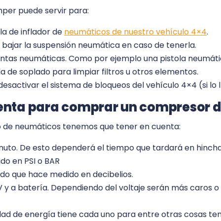
per puede servir para:
 la de inflador de
neumáticos de nuestro vehículo 4×4
.
 bajar la suspensión neumática en caso de tenerla.
mientas neumáticas. Como por ejemplo una pistola neumáti
la de soplado para limpiar filtros u otros elementos.
desactivar el sistema de bloqueos del vehículo 4×4 (si lo 
enta para comprar un compresor d
ado de neumáticos tenemos que tener en cuenta:
minuto. De esto dependerá el tiempo que tardará en hinch
do en PSI o BAR
ido que hace medido en decibelios.
 y a batería. Dependiendo del voltaje serán más caros o
ad de energía tiene cada uno para entre otras cosas ten