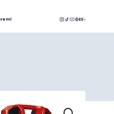
re mí
ES