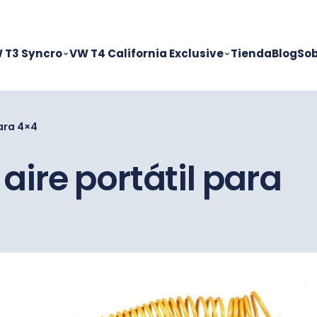
 T3 Syncro
VW T4 California Exclusive
Tienda
Blog
Sob
ara 4×4
ire portátil para