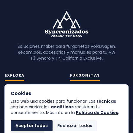
Soluciones maker para furgonetas Volkswagen.
Recambios, accesorios y manuales para tu VW
T3 Syncro y T4 California Exclusive.
EXPLORA
FURGONETAS
Tienda
VW T3 Syncro
Cookies
Blog
VW T4 California Exclusive
Sobre mí
Esta web usa cookies para funcionar. Las
técnicas
son necesarias; las
analíticas
requieren tu
consentimiento. Más info en la
Política de Cookies
.
Aceptar todas
Rechazar todas
© 2026 Syncronizados — Maker for vans